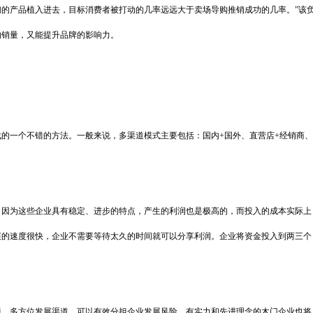
的产品植入进去，目标消费者被打动的几率远远大于卖场导购推销成功的几率。”该
的销量，又能提升品牌的影响力。
的一个不错的方法。一般来说，多渠道模式主要包括：国内+国外、直营店+经销商、
，因为这些企业具有稳定、进步的特点，产生的利润也是极高的，而投入的成本实际上
展的速度很快，企业不需要等待太久的时间就可以分享利润。企业将资金投入到两三个
题。多方位发展渠道，可以有效分担企业发展风险，有实力和先进理念的木门企业也将