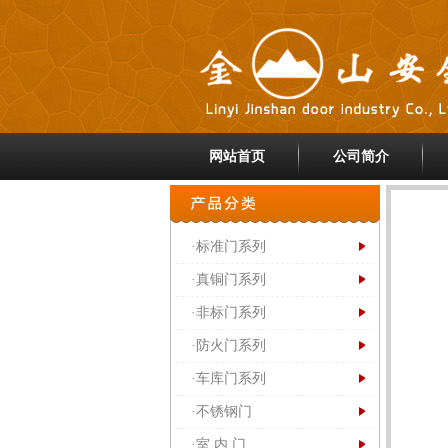
网站首页
公司简介
·标准门系列
·真铜门系列
·非标门系列
·防火门系列
·车库门系列
·不锈钢门
·室 内 门