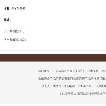
名称：
HYD-8088
描述：
上一条:
别墅大门
下一条:
HYD-8039
版权所有：山东省临沂市金山安全门 技术支持：临沂三人行
金山安全门
|
临沂防盗安全门
|
临沂真铜门
|
临沂非标门
|
临
联系人：成经理 联系电话：0539-8352718 公
本站基于三人行网络CMS管理系统平