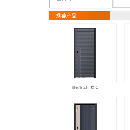
静音安全门-蝶飞