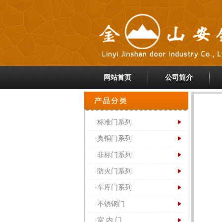
网站首页
公司简介
·标准门系列
·真铜门系列
·非标门系列
·防火门系列
·车库门系列
·不锈钢门
·室 内 门