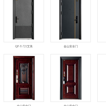
QP-Y-721艾美
金山安全门